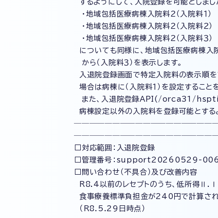
するようにして、入院登録を可能としまし
・地域包括医療病棟入院料２（入院料１）
・地域包括医療病棟入院料２（入院料２）
・地域包括医療病棟入院料２（入院料３）
についても同様に、地域包括医療病棟入院
から（入院料３）を表示します。
入退院登録画面で特定入院料の表示順を１
場合は病棟に（入院料１）を設定すること
また、入退院登録API(/orca31/hsp
病棟設定以外の入院料を登録可能とするよ
──────────────────
──────────────────
□対応範囲：入退院登録
□管理番号：support20260529-00
□問い合わせ（不具合）及び改善内容
R8.4以前のレセプトのうち、低所得Ⅱ.
食事療養標準負担金が240円で計算され
（R8.5.29日時点）