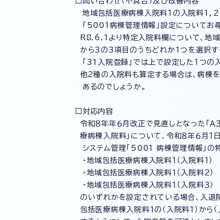
□問い合わせ（不具合）及び改善内容
地域包括医療病棟入院料1の入院料1，2
「5001病棟管理情報」設定についてお尋
R8.6.1より特定入院料欄について、地
から3の3項目のうちどれか1つを選択す
「31入院登録」では上で設定した1つの
他2種の入院料も算定する場合は、病棟を
あるのでしょうか。
□対応内容
令和８年年６月改正で見直しとなった「Ａ３
療病棟入院料」について、令和８年６月１
システム管理「5001 病棟管理情報」の
・地域包括医療病棟入院料１（入院料１）
・地域包括医療病棟入院料１（入院料２）
・地域包括医療病棟入院料１（入院料３）
のいずれかを設定されている場合、入退
包括医療病棟入院料１の（入院料１）から（