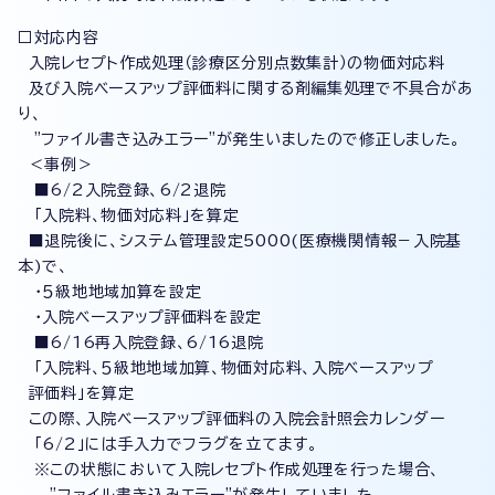
□対応内容
入院レセプト作成処理（診療区分別点数集計）の物価対応料
及び入院ベースアップ評価料に関する剤編集処理で不具合があ
り、
"ファイル書き込みエラー"が発生いましたので修正しました。
＜事例＞
■6/2入院登録、6/2退院
「入院料、物価対応料」を算定
■退院後に、システム管理設定5000(医療機関情報－入院基
本)で、
・５級地地域加算を設定
・入院ベースアップ評価料を設定
■6/16再入院登録、6/16退院
「入院料、５級地地域加算、物価対応料、入院ベースアップ
評価料」を算定
この際、入院ベースアップ評価料の入院会計照会カレンダー
「6/2」には手入力でフラグを立てます。
※この状態において入院レセプト作成処理を行った場合、