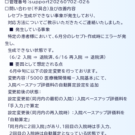
□管理番号：support20260702-026
□問い合わせ（不具合）及び改善内容
レセプト生成ができない事象が発生しており、
対応方法についてご教示いただきたくご連絡いたしました。
■ 発生している事象
特定の患者様において、6月分のレセプト作成時にエラーが発
生し、
生成できない状態です。
（6/2 入院 ⇒ 退院済、6/16 再入院 ⇒ 退院済）
■ 要因として想定される点
6月中旬に以下の設定変更を行っております。
変更内容：「5000 医療機関情報－入院基本」にて、
入院ベースアップ評価料の自動算定設定を追加
変更前後の状態：
設定変更前（同月内の最初の入院）：入院ベースアップ評価料を
「手入力」で算定
設定変更後（同月内の再入院時） ：入院ベースアップ評価料を
「自動算定」
「同月内に2回入院」があり、1回目の入院時は手入力、
2回目の入院時は自動算定となっている状態です。