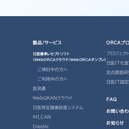
製品/サービス
ORCAプ
プロジェク
日医標準レセプトソフト
(WebORCAクラウド/WebORCAオンプレ)
日医IT化
ご検討中の方へ
定点調査研
ご利用中の方へ
日医IT認
医見書
WebQKANクラウド
FAQ
日医特定健康診査システム
お問い合わ
MI_CAN
お知らせ
DiedAi