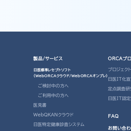
製品/サービス
ORCAプ
プロジェク
日医標準レセプトソフト
(WebORCAクラウド/WebORCAオンプレ)
日医IT化
ご検討中の方へ
定点調査研
ご利用中の方へ
日医IT認
医見書
WebQKANクラウド
FAQ
日医特定健康診査システム
お問い合わ