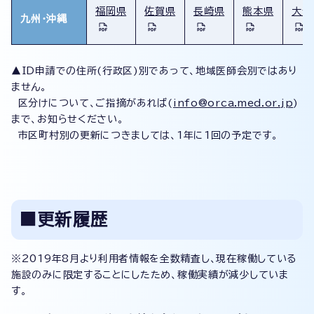
福岡県
佐賀県
長崎県
熊本県
大分
九州・沖縄
▲ID申請での住所(行政区)別であって、地域医師会別ではあり
ません。
区分けについて、ご指摘があれば(
info@orca.med.or.jp
)
まで、お知らせください。
市区町村別の更新につきましては、1年に1回の予定です。
■更新履歴
※2019年8月より利用者情報を全数精査し、現在稼働している
施設のみに限定することにしたため、稼働実績が減少していま
す。