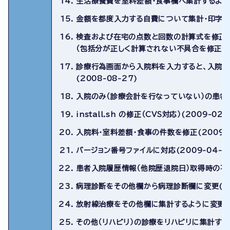
生活療養費を室料差額・食事欄へ集計するよう修正
金額を都度入力する自費について集計・印字され
検査および在宅の点数と回数の計算式を修正
（包括分が正しく計算されない不具合を修正）(20
診療行為画面から入院料を入力すると、入院
(2008-08-27)
入院のみ（診療会計を行なっていない）の患者が
install.sh の修正（CVS対応）(2009-02-
入院料・室料差額・食事の件数を修正(2009-0
バージョン番号ファイルに対応(2009-04-0
患者入院履歴情報（他院歴退院日）取得時の不具合
病理診断をその他欄から病理診断欄に変更(201
放射線治療をその他欄に集計するように変更(20
その他（リハビリ）の診療をリハビリに集計するよう