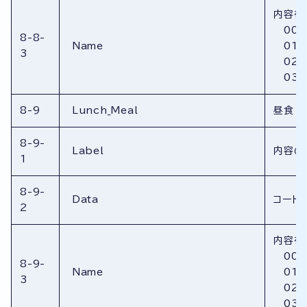
内容を
00：
8-8-
Name
01：
3
02：
03：
8-9
Lunch_Meal
昼食
8-9-
Label
内容の
1
8-9-
Data
コード
2
内容を
00：
8-9-
Name
01：
3
02：
03：