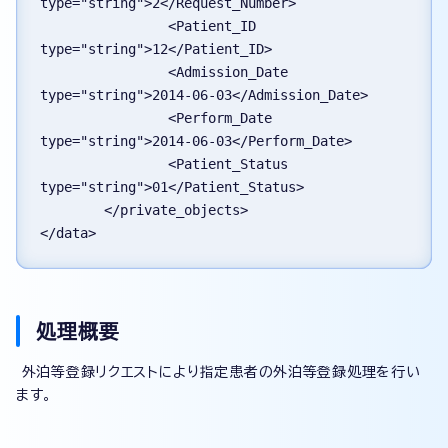
type="string">2</Request_Number>
		<Patient_ID 
type="string">12</Patient_ID>
		<Admission_Date 
type="string">2014-06-03</Admission_Date>
		<Perform_Date 
type="string">2014-06-03</Perform_Date>
		<Patient_Status 
type="string">01</Patient_Status>
	</private_objects>
</data>
処理概要
外泊等登録リクエストにより指定患者の外泊等登録処理を行い
ます。