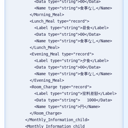
          <Data type="string">00</Data>
          <Name type="string">食事なし</Name>
        </Morning_Meal>
        <Lunch_Meal type="record">
          <Label type="string">昼食</Label>
          <Data type="string">00</Data>
          <Name type="string">食事なし</Name>
        </Lunch_Meal>
        <Evening_Meal type="record">
          <Label type="string">夕食</Label>
          <Data type="string">00</Data>
          <Name type="string">食事なし</Name>
        </Evening_Meal>
        <Room_Charge type="record">
          <Label type="string">室料差額</Label>
          <Data type="string">   1000</Data>
          <Name type="string">円</Name>
        </Room_Charge>
      </Monthly_Information_child>
      <Monthly_Information_child 