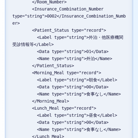
        </Room_Number>
        <Insurance_Combination_Number 
type="string">0002</Insurance_Combination_Numb
er>
        <Patient_Status type="record">
          <Label type="string">外泊・他医療機関
受診情報等</Label>
          <Data type="string">01</Data>
          <Name type="string">外泊</Name>
        </Patient_Status>
        <Morning_Meal type="record">
          <Label type="string">朝食</Label>
          <Data type="string">00</Data>
          <Name type="string">食事なし</Name>
        </Morning_Meal>
        <Lunch_Meal type="record">
          <Label type="string">昼食</Label>
          <Data type="string">00</Data>
          <Name type="string">食事なし</Name>
        </Lunch_Meal>