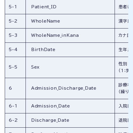
5-1
Patient_ID
患者番
5-2
WholeName
漢字氏
5-3
WholeName_inKana
カナ氏
5-4
BirthDate
生年月
性別
5-5
Sex
（1：男
診療年
6
Admission_Discharge_Date
（繰り返
6-1
Admission_Date
入院日
6-2
Discharge_Date
退院日