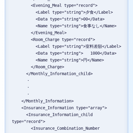
        <Evening_Meal type="record">
          <Label type="string">夕食</Label>
          <Data type="string">00</Data>
          <Name type="string">食事なし</Name>
        </Evening_Meal>
        <Room_Charge type="record">
          <Label type="string">室料差額</Label>
          <Data type="string">   1000</Data>
          <Name type="string">円</Name>
        </Room_Charge>
      </Monthly_Information_child>
      ・
      ・
      ・
    </Monthly_Information>
    <Insurance_Information type="array">
      <Insurance_Information_child 
type="record">
        <Insurance_Combination_Number 