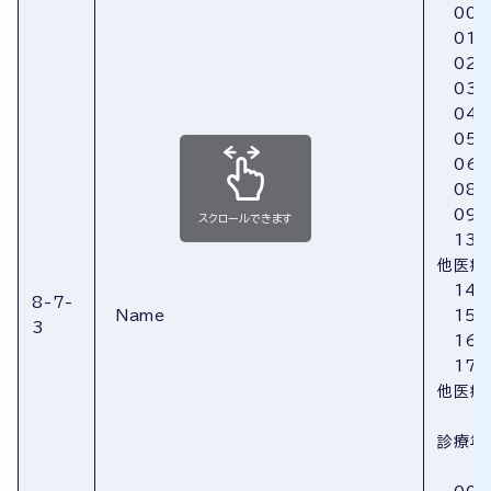
00:
01:
02:
03:
04:
05:
06:
08:
09:
スクロールできます
13:
他医療
14:
8-7-
Name
15:
3
16:
17:
他医療
診療年