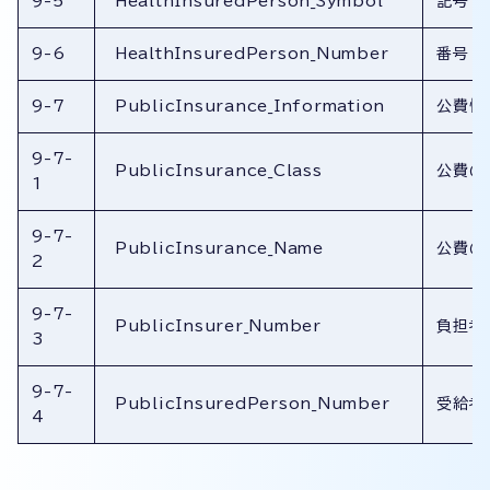
9-5
HealthInsuredPerson_Symbol
記号
9-6
HealthInsuredPerson_Number
番号
9-7
PublicInsurance_Information
公費情
9-7-
PublicInsurance_Class
公費の
1
9-7-
PublicInsurance_Name
公費の
2
9-7-
PublicInsurer_Number
負担者
3
9-7-
PublicInsuredPerson_Number
受給者
4