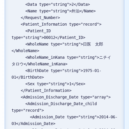
      <Data type="string">2</Data>
      <Name type="string">外泊</Name>
    </Request_Number>
    <Patient_Information type="record">
      <Patient_ID 
type="string">00012</Patient_ID>
      <WholeName type="string">日医　太郎
</WholeName>
      <WholeName_inKana type="string">ニチイ　
タロウ</WholeName_inKana>
      <BirthDate type="string">1975-01-
01</BirthDate>
      <Sex type="string">1</Sex>
    </Patient_Information>
    <Admission_Discharge_Date type="array">
      <Admission_Discharge_Date_child 
type="record">
        <Admission_Date type="string">2014-06-
03</Admission_Date>