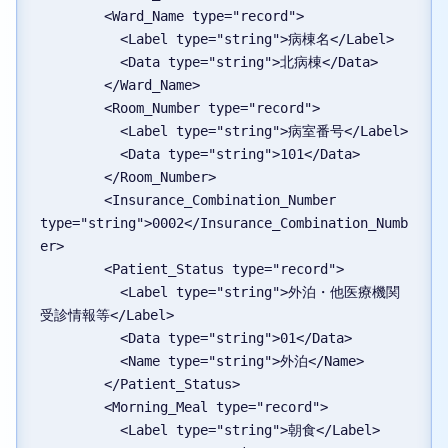
        <Ward_Name type="record">
          <Label type="string">病棟名</Label>
          <Data type="string">北病棟</Data>
        </Ward_Name>
        <Room_Number type="record">
          <Label type="string">病室番号</Label>
          <Data type="string">101</Data>
        </Room_Number>
        <Insurance_Combination_Number 
type="string">0002</Insurance_Combination_Numb
er>
        <Patient_Status type="record">
          <Label type="string">外泊・他医療機関
受診情報等</Label>
          <Data type="string">01</Data>
          <Name type="string">外泊</Name>
        </Patient_Status>
        <Morning_Meal type="record">
          <Label type="string">朝食</Label>