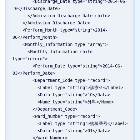
        <Discharge_Date type="string">2014-06-
10</Discharge_Date>
      </Admission_Discharge_Date_child>
    </Admission_Discharge_Date>
    <Perform_Month type="string">2014-
06</Perform_Month>
    <Monthly_Information type="array">
      <Monthly_Information_child 
type="record">
        <Perform_Date type="string">2014-06-
03</Perform_Date>
        <Department_Code type="record">
          <Label type="string">診療科</Label>
          <Data type="string">10</Data>
          <Name type="string">外科</Name>
        </Department_Code>
        <Ward_Number type="record">
          <Label type="string">病棟番号</Label>
          <Data type="string">01</Data>
        </Ward_Number>