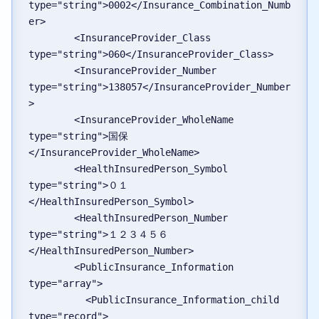
type="string">0002</Insurance_Combination_Numb
er>
        <InsuranceProvider_Class 
type="string">060</InsuranceProvider_Class>
        <InsuranceProvider_Number 
type="string">138057</InsuranceProvider_Number
>
        <InsuranceProvider_WholeName 
type="string">国保
</InsuranceProvider_WholeName>
        <HealthInsuredPerson_Symbol 
type="string">０１
</HealthInsuredPerson_Symbol>
        <HealthInsuredPerson_Number 
type="string">１２３４５６
</HealthInsuredPerson_Number>
        <PublicInsurance_Information 
type="array">
          <PublicInsurance_Information_child 
type="record">