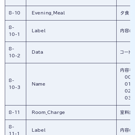
8-10
Evening_Meal
夕食
8-
Label
内容の
10-1
8-
Data
コード
10-2
内容を
00：
8-
Name
01：
10-3
02：
03：
8-11
Room_Charge
室料差
8-
Label
内容の
11-1