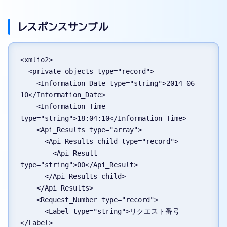
レスポンスサンプル
<xmlio2>
  <private_objects type="record">
    <Information_Date type="string">2014-06-
10</Information_Date>
    <Information_Time 
type="string">18:04:10</Information_Time>
    <Api_Results type="array">
      <Api_Results_child type="record">
        <Api_Result 
type="string">00</Api_Result>
      </Api_Results_child>
    </Api_Results>
    <Request_Number type="record">
      <Label type="string">リクエスト番号
</Label>