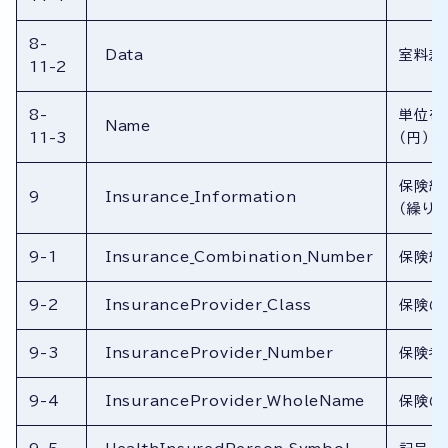
8-
Data
室料差
11-2
8-
単位を
Name
11-3
（円）
保険組
9
Insurance_Information
（繰り返
9-1
Insurance_Combination_Number
保険組
9-2
InsuranceProvider_Class
保険の
9-3
InsuranceProvider_Number
保険者
9-4
InsuranceProvider_WholeName
保険の