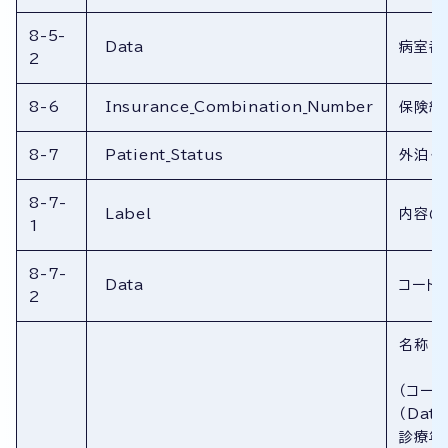
8-5-
Data
病室番
2
8-6
Insurance_Combination_Number
保険組
8-7
Patient_Status
外泊・
8-7-
Label
内容の
1
8-7-
Data
コード
2
名称
（コー
（Dat
診療年