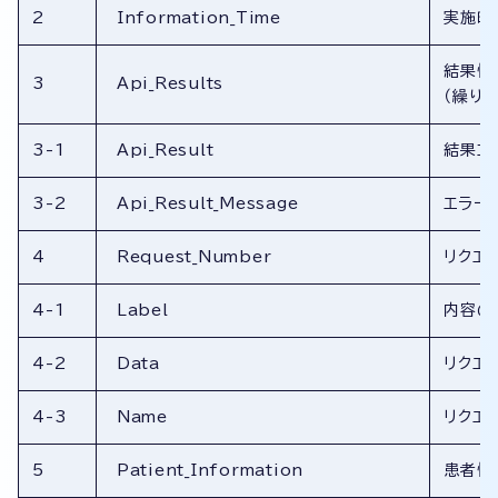
2
Information_Time
実施時
結果情
3
Api_Results
（繰り返
3-1
Api_Result
結果コ
3-2
Api_Result_Message
エラー
4
Request_Number
リクエ
4-1
Label
内容の
4-2
Data
リクエ
4-3
Name
リクエ
5
Patient_Information
患者情