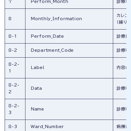
7
Perform_Month
診療年
カレン
8
Monthly_Information
（繰り返
8-1
Perform_Date
診療日
8-2
Department_Code
診療科
8-2-
Label
内容の
1
8-2-
Data
診療科
2
8-2-
Name
診療科
3
8-3
Ward_Number
病棟番