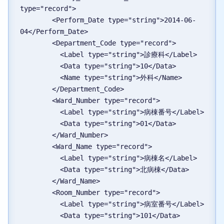
type="record">
        <Perform_Date type="string">2014-06-
04</Perform_Date>
        <Department_Code type="record">
          <Label type="string">診療科</Label>
          <Data type="string">10</Data>
          <Name type="string">外科</Name>
        </Department_Code>
        <Ward_Number type="record">
          <Label type="string">病棟番号</Label>
          <Data type="string">01</Data>
        </Ward_Number>
        <Ward_Name type="record">
          <Label type="string">病棟名</Label>
          <Data type="string">北病棟</Data>
        </Ward_Name>
        <Room_Number type="record">
          <Label type="string">病室番号</Label>
          <Data type="string">101</Data>