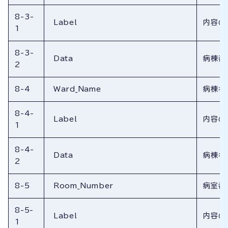
8-3-
Label
内容の
1
8-3-
Data
病棟番
2
8-4
Ward_Name
病棟名
8-4-
Label
内容の
1
8-4-
Data
病棟名
2
8-5
Room_Number
病室番
8-5-
Label
内容の
1