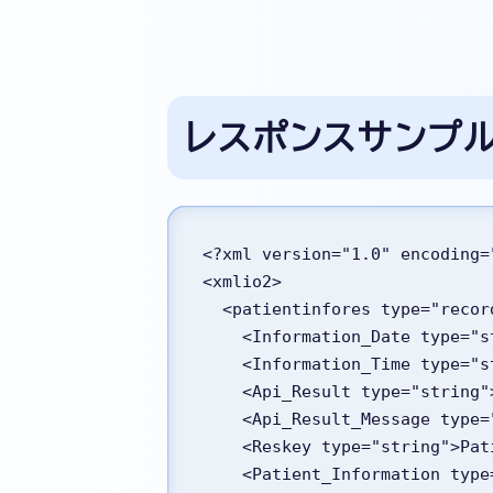
レスポンスサンプ
<?xml version="1.0" encoding=
<xmlio2>
  <patientinfores type="recor
    <Information_Date type
    <Information_Time type=
    <Api_Result type="strin
    <Api_Result_Message t
    <Reskey type="string">P
    <Patient_Information typ