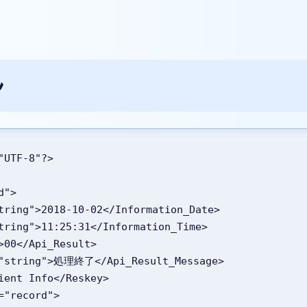
ル
"UTF-8"?>
d">
="string">2018-10-02</Information_Date>
"string">11:25:31</Information_Time>
g">00</Api_Result>
ype="string">処理終了</Api_Result_Message>
atient Info</Reskey>
e="record">