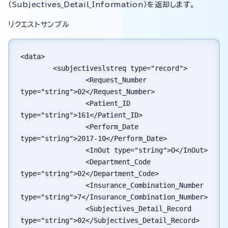
（Subjectives_Detail_Information）を返却します。
リクエストサンプル
<data>
        <subjectiveslstreq type="record">
                <Request_Number 
type="string">02</Request_Number>
                <Patient_ID 
type="string">161</Patient_ID>
                <Perform_Date 
type="string">2017-10</Perform_Date>
                <InOut type="string">O</InOut>
                <Department_Code 
type="string">02</Department_Code>
                <Insurance_Combination_Number 
type="string">7</Insurance_Combination_Number>
                <Subjectives_Detail_Record 
type="string">02</Subjectives_Detail_Record>