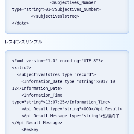
                <Subjectives_Number 
type="string">01</Subjectives_Number>
        </subjectiveslstreq>
</data>
レスポンスサンプル
<?xml version="1.0" encoding="UTF-8"?>
<xmlio2>
  <subjectiveslstres type="record">
    <Information_Date type="string">2017-10-
12</Information_Date>
    <Information_Time 
type="string">13:07:25</Information_Time>
    <Api_Result type="string">000</Api_Result>
    <Api_Result_Message type="string">処理終了
</Api_Result_Message>
    <Reskey 