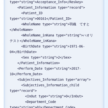
type="string">Acceptance_Info</Reskey>
    <Patient_Information type="record">
      <Patient_ID 
type="string">00161</Patient_ID>
      <WholeName type="string">羽織　てすと
</WholeName>
      <WholeName_inKana type="string">ハオリ　
テスト</WholeName_inKana>
      <BirthDate type="string">1971-06-
04</BirthDate>
      <Sex type="string">2</Sex>
    </Patient_Information>
    <Perform_Date type="string">2017-
10</Perform_Date>
    <Subjectives_Information type="array">
      <Subjectives_Information_child 
type="record">
        <InOut type="string">O</InOut>
        <Department_Code 
type="string">02</Department_Code>