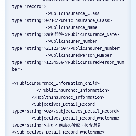
type="record">
              <PublicInsurance_Class 
type="string">021</PublicInsurance_Class>
              <PublicInsurance_Name 
type="string">精神通院</PublicInsurance_Name>
              <PublicInsurer_Number 
type="string">21123450</PublicInsurer_Number>
              <PublicInsuredPerson_Number 
type="string">1234566</PublicInsuredPerson_Num
ber>
</PublicInsurance_Information_child>
          </PublicInsurance_Information>
        </HealthInsurance_Information>
        <Subjectives_Detail_Record 
type="string">02</Subjectives_Detail_Record>
        <Subjectives_Detail_Record_WholeName 
type="string">主たる疾患の診療・検査所見
</Subjectives_Detail_Record_WholeName>