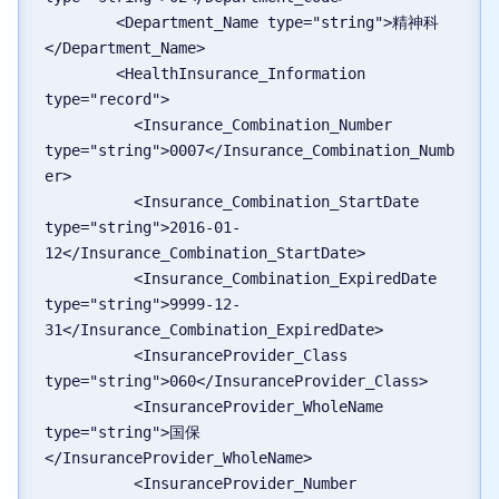
        <Department_Name type="string">精神科
</Department_Name>
        <HealthInsurance_Information 
type="record">
          <Insurance_Combination_Number 
type="string">0007</Insurance_Combination_Numb
er>
          <Insurance_Combination_StartDate 
type="string">2016-01-
12</Insurance_Combination_StartDate>
          <Insurance_Combination_ExpiredDate 
type="string">9999-12-
31</Insurance_Combination_ExpiredDate>
          <InsuranceProvider_Class 
type="string">060</InsuranceProvider_Class>
          <InsuranceProvider_WholeName 
type="string">国保
</InsuranceProvider_WholeName>
          <InsuranceProvider_Number 