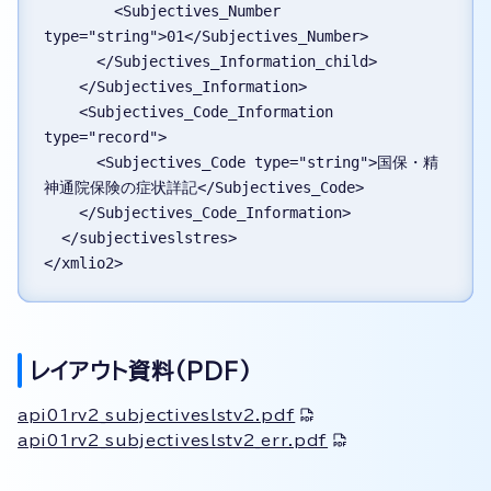
        <Subjectives_Number 
type="string">01</Subjectives_Number>
      </Subjectives_Information_child>
    </Subjectives_Information>
    <Subjectives_Code_Information 
type="record">
      <Subjectives_Code type="string">国保・精
神通院保険の症状詳記</Subjectives_Code>
    </Subjectives_Code_Information>
  </subjectiveslstres>
</xmlio2>
レイアウト資料(PDF)
api01rv2_subjectiveslstv2.pdf
api01rv2_subjectiveslstv2_err.pdf