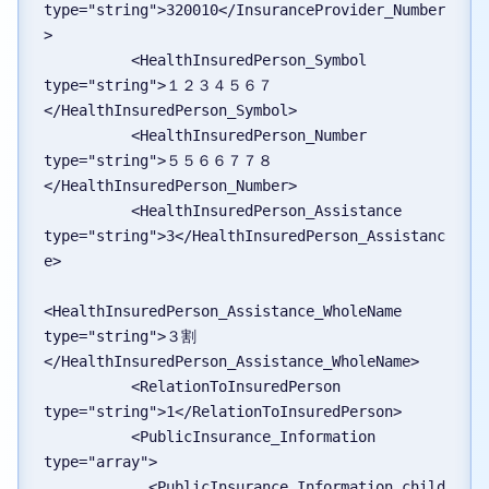
type="string">320010</InsuranceProvider_Number
>
          <HealthInsuredPerson_Symbol 
type="string">１２３４５６７
</HealthInsuredPerson_Symbol>
          <HealthInsuredPerson_Number 
type="string">５５６６７７８
</HealthInsuredPerson_Number>
          <HealthInsuredPerson_Assistance 
type="string">3</HealthInsuredPerson_Assistanc
e>
<HealthInsuredPerson_Assistance_WholeName 
type="string">３割
</HealthInsuredPerson_Assistance_WholeName>
          <RelationToInsuredPerson 
type="string">1</RelationToInsuredPerson>
          <PublicInsurance_Information 
type="array">
            <PublicInsurance_Information_child 