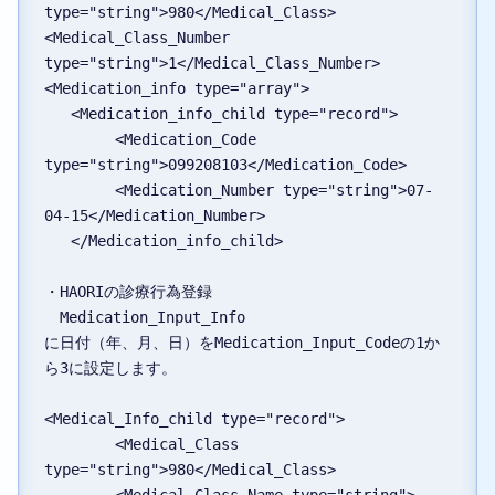
type="string">980</Medical_Class>

<Medical_Class_Number 
type="string">1</Medical_Class_Number>

<Medication_info type="array">

   <Medication_info_child type="record">

	<Medication_Code 
type="string">099208103</Medication_Code>

	<Medication_Number type="string">07-
04-15</Medication_Number>

   </Medication_info_child>

・HAORIの診療行為登録

　Medication_Input_Info 

に日付（年、月、日）をMedication_Input_Codeの1か
ら3に設定します。

<Medical_Info_child type="record">

	<Medical_Class 
type="string">980</Medical_Class>
