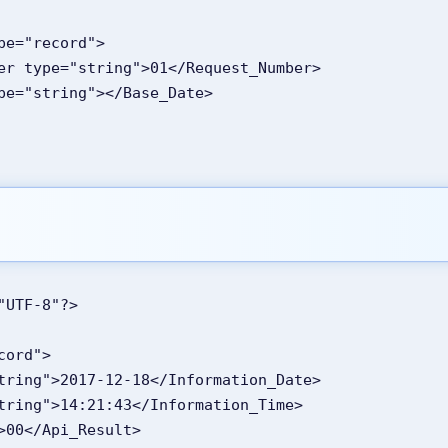
ype="record">
mber type="string">01</Request_Number>
ype="string"></Base_Date>
"UTF-8"?>
ecord">
="string">2017-12-18</Information_Date>
"string">14:21:43</Information_Time>
g">00</Api_Result>