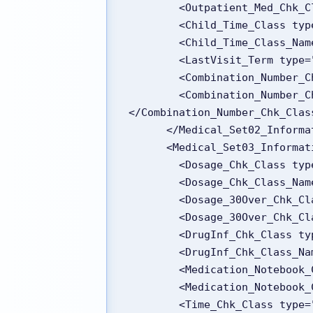
        <Outpatient_M
        <Child_Time_Clas
        <Child_Time_Cla
        <LastVisit_Term 
        <Combination_Nu
        <Combination_Number_Chk_Class_Name type="string">チェックする（すべて）
</Combination_Number_Chk_Clas
      </Medical_Set02_Inform
      <Medical_Set03_Infor
        <Dosage_Chk_Clas
        <Dosage_Chk_C
        <Dosage_30Over_
        <Dosage_30Over
        <DrugInf_Chk_Cla
        <DrugInf_Chk_C
        <Medication_Not
        <Medication_No
        <Time_Chk_Class 