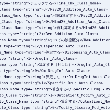
s_Name type="string">チェックする</Time_Chk_Class_Name>
_Auto_Class type="string">0</Psy20_Addition_Auto_Class>
n_Auto_Class_Name type="string">自動算定する</Psy20_Additi
n_Auto_Class type="string">0</Mind20_Addition_Auto_Class
on_Auto_Class_Name type="string">自動算定する</Mind20_Addi
uto_Class type="string">2</Rem_Addition_Auto_Class>
_Auto_Class_Name type="string">すべての診療区分</Rem_Additio
_Class type="string">1</Dispensing_Auto_Class>
to_Class_Name type="string">算定する</Dispensing_Auto_Cla
ass type="string">1</DrugInf_Auto_Class>
_Class_Name type="string">算定する（月１回）</DrugInf_Auto_C
_Class type="string">0</Om_DrugInf_Auto_Class>
to_Class_Name type="string">算定しない</Om_DrugInf_Auto_Cl
Auto_Class type="string">1</Specific_Drug_Auto_Class>
_Auto_Class_Name type="string">算定する</Specific_Drug_Au
ify_Auto_Class type="string">1</Outpatient_Modify_Auto_
dify_Auto_Class_Name type="string">算定する</Outpatient_M
_Med_Auto_Class type="string">0</Modify_Disease_Med_Aut