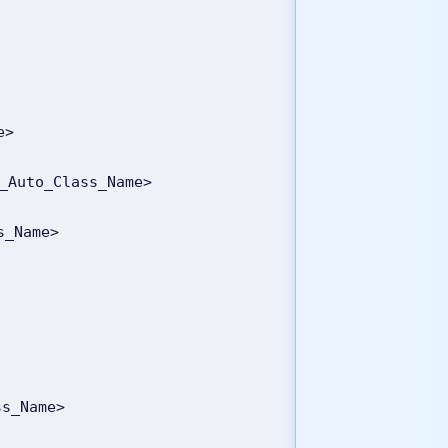
e>
_Auto_Class_Name>
s_Name>
ss_Name>