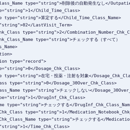
ed_Chk_Class_Name type="string">削除後の自動発生なし</Outpati
s type="string">1</Child_Time_Class>
ss_Name type="string">算定する</Child_Time_Class_Name>
type="string">02</LastVisit_Term>
mber_Chk_Class type="string">2</Combination_Number_Chk_
s_Name>
ation>
mation type="record">
s type="string">0</Dosage_Chk_Class>
lass_Name type="string">在宅・投薬・注射を対象</Dosage_Chk_Cl
Chk_Class type="string">0</Dosage_30Over_Chk_Class>
_Chk_Class_Name type="string">チェックしない</Dosage_30Ove
ss type="string">1</DrugInf_Chk_Class>
lass_Name type="string">チェックする</DrugInf_Chk_Class_Nam
ebook_Chk_Class type="string">1</Medication_Notebook_Ch
tebook_Chk_Class_Name type="string">チェックする</Medicati
type="string">1</Time_Chk_Class>