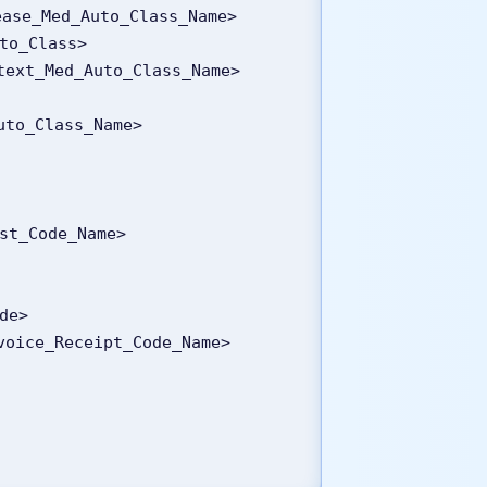
sease_Med_Auto_Class_Name>
uto_Class>
_text_Med_Auto_Class_Name>
Auto_Class_Name>
st_Code_Name>
ode>
nvoice_Receipt_Code_Name>