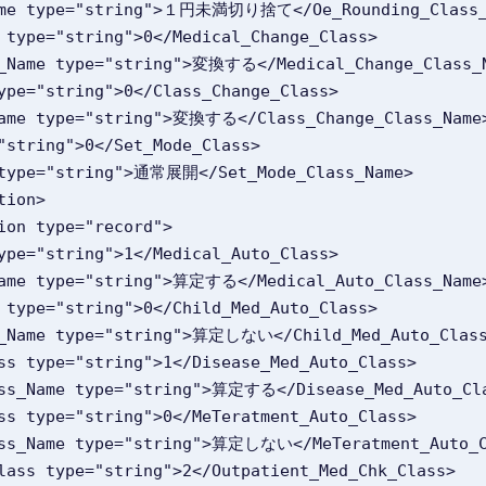
lass_Name type="string">１円未満切り捨て</Oe_Rounding_Class
Class type="string">0</Medical_Change_Class>
e_Class_Name type="string">変換する</Medical_Change_Class_
ass type="string">0</Class_Change_Class>
Class_Name type="string">変換する</Class_Change_Class_Name
type="string">0</Set_Mode_Class>
_Name type="string">通常展開</Set_Mode_Class_Name>
ation>
mation type="record">
ass type="string">1</Medical_Auto_Class>
Class_Name type="string">算定する</Medical_Auto_Class_Name
Class type="string">0</Child_Med_Auto_Class>
o_Class_Name type="string">算定しない</Child_Med_Auto_Clas
o_Class type="string">1</Disease_Med_Auto_Class>
uto_Class_Name type="string">算定する</Disease_Med_Auto_C
o_Class type="string">0</MeTeratment_Auto_Class>
uto_Class_Name type="string">算定しない</MeTeratment_Auto_
_Chk_Class type="string">2</Outpatient_Med_Chk_Class>