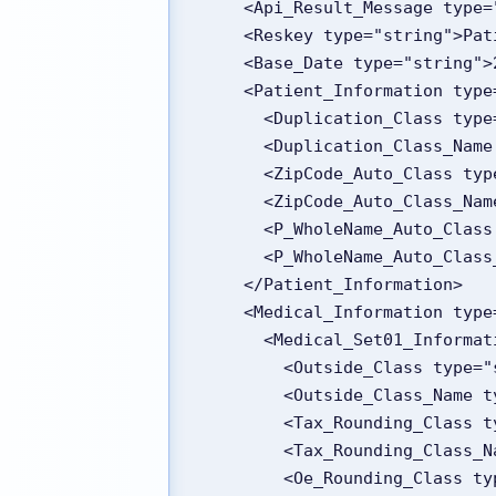
    <Api_Result_Message t
    <Reskey type="string">P
    <Base_Date type="string
    <Patient_Information typ
      <Duplication_Class 
      <Duplication_Clas
      <ZipCode_Auto_Class
      <ZipCode_Auto_Cl
      <P_WholeName_Auto_C
      <P_WholeName_Auto_
    </Patient_Information>
    <Medical_Information typ
      <Medical_Set01_Infor
        <Outside_Class ty
        <Outside_Class_
        <Tax_Rounding_Cl
        <Tax_Rounding_
        <Oe_Rounding_Cla