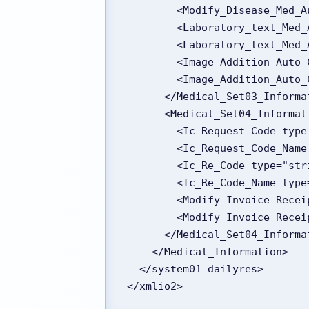
        <Modify_Diseas
        <Laboratory_tex
        <Laboratory_te
        <Image_Addition
        <Image_Additio
      </Medical_Set03_Inform
      <Medical_Set04_Infor
        <Ic_Request_Code
        <Ic_Request_
        <Ic_Re_Code type=
        <Ic_Re_Code_Na
        <Modify_Invoice
        <Modify_Invoic
      </Medical_Set04_Inform
    </Medical_Information>
  </system01_dailyres>
</xmlio2>