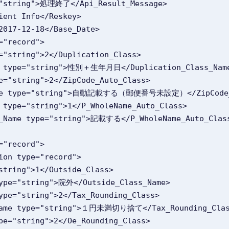
ype="string">処理終了</Api_Result_Message>
atient Info</Reskey>
">2017-12-18</Base_Date>
e="record">
type="string">2</Duplication_Class>
s_Name type="string">性別＋生年月日</Duplication_Class_Nam
 type="string">2</ZipCode_Auto_Class>
ass_Name type="string">自動記載する（郵便番号未設定）</ZipCode
lass type="string">1</P_WholeName_Auto_Class>
Class_Name type="string">記載する</P_WholeName_Auto_Clas
e="record">
mation type="record">
pe="string">1</Outside_Class>
Name type="string">院外</Outside_Class_Name>
ass type="string">2</Tax_Rounding_Class>
Class_Name type="string">１円未満切り捨て</Tax_Rounding_Cla
ss type="string">2</Oe_Rounding_Class>