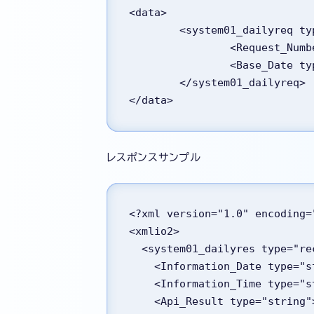
<data>
	<system01_dailyreq t
		<Request_Nu
		<Base_Date t
	</system01_dailyreq>
</data>
レスポンスサンプル
<?xml version="1.0" encoding=
<xmlio2>
  <system01_dailyres type="r
    <Information_Date type
    <Information_Time type=
    <Api_Result type="strin