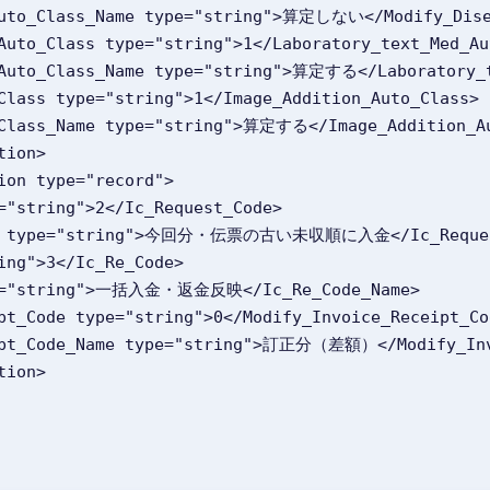
e_Med_Auto_Class_Name type="string">算定しない</Modify_Di
t_Med_Auto_Class type="string">1</Laboratory_text_Med_A
xt_Med_Auto_Class_Name type="string">算定する</Laboratory
_Auto_Class type="string">1</Image_Addition_Auto_Class>
n_Auto_Class_Name type="string">算定する</Image_Addition_
ation>
mation type="record">
 type="string">2</Ic_Request_Code>
Code_Name type="string">今回分・伝票の古い未収順に入金</Ic_Reque
"string">3</Ic_Re_Code>
me type="string">一括入金・返金反映</Ic_Re_Code_Name>
_Receipt_Code type="string">0</Modify_Invoice_Receipt_C
e_Receipt_Code_Name type="string">訂正分（差額）</Modify_I
ation>