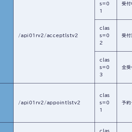
s=0
受付
1
clas
/api01rv2/acceptlstv2
s=0
受付
2
clas
s=0
全受
3
clas
/api01rv2/appointlstv2
s=0
予約
1
clas