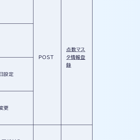
点数マス
POST
タ情報登
録
日設定
変更