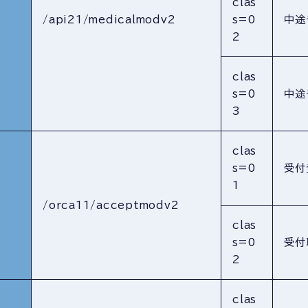
clas
/api21/medicalmodv2
s=0
中途
2
clas
s=0
中途
3
clas
s=0
受付
1
/orca11/acceptmodv2
clas
s=0
受付
2
clas