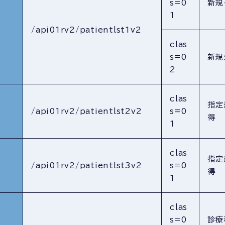
s=0
新規
1
/api01rv2/patientlst1v2
clas
s=0
新規
2
clas
指定
/api01rv2/patientlst2v2
s=0
得
1
clas
指定
/api01rv2/patientlst3v2
s=0
得
1
clas
s=0
診療