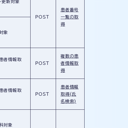
・更新対象
患者番号
POST
一覧の取
得
対象
複数の患
患者情報取
POST
者情報取
得
患者情報
患者情報取
POST
取得(氏
名検索)
科対象