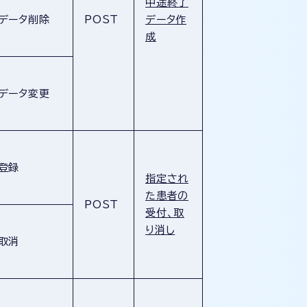
中途終了
データ削除
POST
データ作
成
データ変更
登録
指定され
た患者の
POST
受付、取
り消し
取消