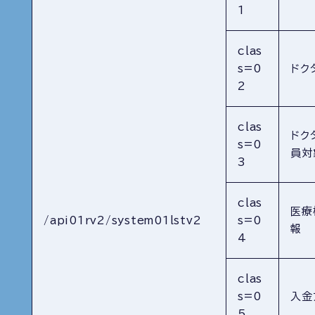
1
clas
s=0
ドク
2
clas
ドク
s=0
員対
3
clas
医療
/api01rv2/system01lstv2
s=0
報
4
clas
s=0
入金
5