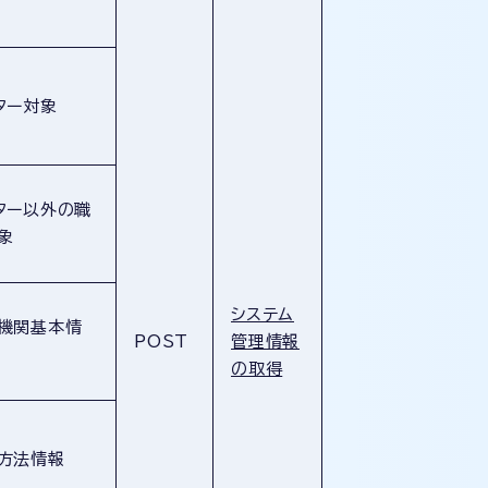
ター対象
ター以外の職
象
システム
機関基本情
POST
管理情報
の取得
方法情報