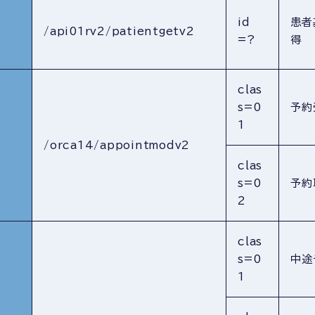
id
患者
/api01rv2/patientgetv2
=?
得
clas
s=0
予約
1
/orca14/appointmodv2
clas
s=0
予約
2
clas
s=0
中途
1