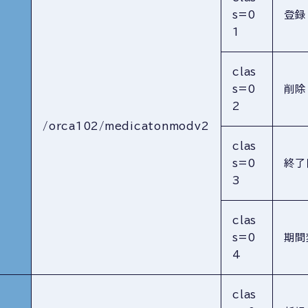
s=0
登録
1
clas
s=0
削除
2
/orca102/medicatonmodv2
clas
s=0
終了
3
clas
s=0
期間
4
clas